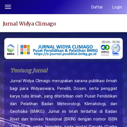
Lompat
Daftar
Login
Toggle
ke
navigation
isi
Jurnal Widya Climago
halaman
Navigasi
Utama
Isi
Utama
Bilah
Tentang Jurnal
Samping
Jurnal Widya Climago merupakan sarana publikasi ilmiah
bagi para Widyaiswara, Peneliti, Dosen, serta penggiat
karya tulis ilmiah, yang diterbitkan oleh Pusat Pendidikan
dan Pelatihan Badan Meteorologi, Klimatologi, dan
Geofisika (BMKG). Jurnal ini telah terdaftar di Badan
Riset dan Inovasi Nasional (BRIN) dengan nomor ISSN
2797-0078, serta terindeks pada portal Garuda (Garba