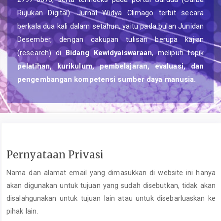
Rujukan Digital). Jurnal Widya Climago terbit secara
berkala dua kali dalam setahun, yaitu pada bulan Junidan
Desember, dengan cakupan tulisan berupa kajian
(research) di
Bidang Kewidyaiswaraan
, meliputi topik
pelatihan, kurikulum, pembelajaran, evaluasi, dan
pengembangan kompetensi sumber daya manusia.
Pernyataan Privasi
Nama dan alamat email yang dimasukkan di website ini hanya
akan digunakan untuk tujuan yang sudah disebutkan, tidak akan
disalahgunakan untuk tujuan lain atau untuk disebarluaskan ke
pihak lain.