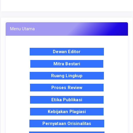
Menu Utama
Dewan Editor
Mitra Bestari
Ruang Lingkup
Proses Review
Etika Publikasi
Kebijakan Plagiasi
Pernyataan Orisinalitas