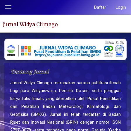
Lompat
Daftar
Login
Toggle
ke
navigation
isi
Jurnal Widya Climago
halaman
Navigasi
Utama
Isi
Utama
Bilah
Tentang Jurnal
Samping
Jurnal Widya Climago merupakan sarana publikasi ilmiah
bagi para Widyaiswara, Peneliti, Dosen, serta penggiat
karya tulis ilmiah, yang diterbitkan oleh Pusat Pendidikan
dan Pelatihan Badan Meteorologi, Klimatologi, dan
Geofisika (BMKG). Jurnal ini telah terdaftar di Badan
Riset dan Inovasi Nasional (BRIN) dengan nomor ISSN
2797-0078, serta terindeks pada portal Garuda (Garba