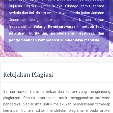
Rujukan Digital). Jurnal Widya Climago terbit secara
berkala dua kali dalam setahun, yaitu pada bulan Junidan
Desember, dengan cakupan tulisan berupa kajian
(research) di
Bidang Kewidyaiswaraan
, meliputi topik
pelatihan, kurikulum, pembelajaran, evaluasi, dan
pengembangan kompetensi sumber daya manusia.
Kebijakan Plagiasi
Semua naskah harus terbebas dari konten yang mengandung
plagiarism. Penulis disarankan untuk menggunakan software
pendeteksi plagiarisme untuk melakukan pemeriksaan terhadap
kemiripan konten. Editor mendeteksi plagiarisme pada artikel