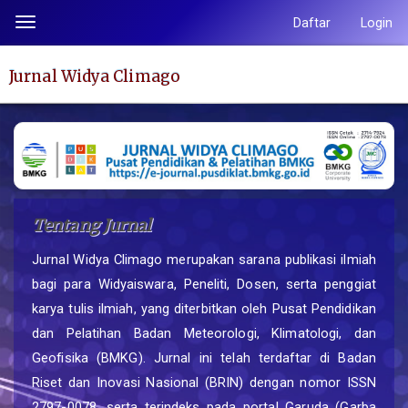
Lompat
Daftar
Login
Toggle
ke
navigation
isi
Jurnal Widya Climago
halaman
Navigasi
Utama
Isi
Utama
Bilah
Tentang Jurnal
Samping
Jurnal Widya Climago merupakan sarana publikasi ilmiah
bagi para Widyaiswara, Peneliti, Dosen, serta penggiat
karya tulis ilmiah, yang diterbitkan oleh Pusat Pendidikan
dan Pelatihan Badan Meteorologi, Klimatologi, dan
Geofisika (BMKG). Jurnal ini telah terdaftar di Badan
Riset dan Inovasi Nasional (BRIN) dengan nomor ISSN
2797-0078, serta terindeks pada portal Garuda (Garba