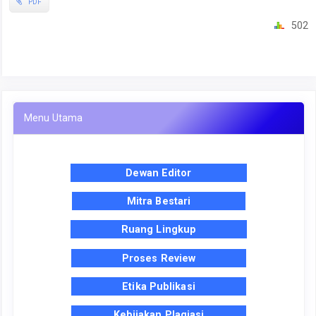
PDF
502
Menu Utama
Dewan Editor
Mitra Bestari
Ruang Lingkup
Proses Review
Etika Publikasi
Kebijakan Plagiasi