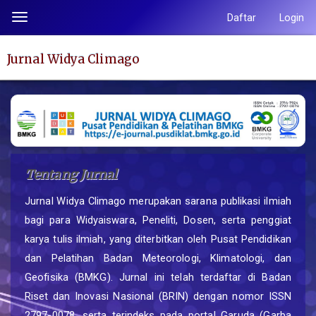
Lompat
Daftar
Login
Toggle
ke
navigation
isi
Jurnal Widya Climago
halaman
Navigasi
Utama
Isi
Utama
Bilah
Tentang Jurnal
Samping
Jurnal Widya Climago merupakan sarana publikasi ilmiah
bagi para Widyaiswara, Peneliti, Dosen, serta penggiat
karya tulis ilmiah, yang diterbitkan oleh Pusat Pendidikan
dan Pelatihan Badan Meteorologi, Klimatologi, dan
Geofisika (BMKG). Jurnal ini telah terdaftar di Badan
Riset dan Inovasi Nasional (BRIN) dengan nomor ISSN
2797-0078, serta terindeks pada portal Garuda (Garba