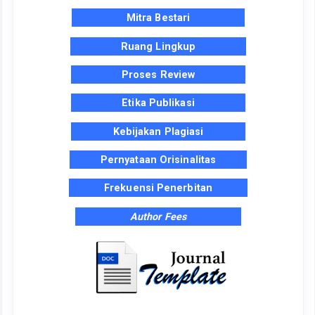
Mitra Bestari
Ruang Lingkup
Proses Review
Etika Publikasi
Kebijakan Plagiasi
Pernyataan Orisinalitas
Frekuensi Penerbitan
Author Fees