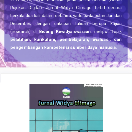
Rujukan Digital). Jurnal Widya Climago terbit secara
berkala dua kali dalam setahun, yaitu pada bulan Junidan
Desember, dengan cakupan tulisan berupa kajian
(research) di
Bidang Kewidyaiswaraan
, meliputi topik
pelatihan, kurikulum, pembelajaran, evaluasi, dan
pengembangan kompetensi sumber daya manusia.