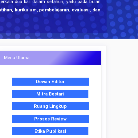
berkala dua kali dalam setahun, yaitu pada bulan
atihan, kurikulum, pembelajaran, evaluasi, dan
Menu Utama
Dewan Editor
Mitra Bestari
Ruang Lingkup
Proses Review
Etika Publikasi