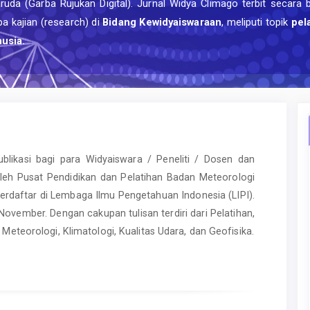
uda (Garba Rujukan Digital). Jurnal Widya Climago terbit secara 
a kajian (research) di
Bidang Kewidyaiswaraan
, meliputi topik
pel
usia.
likasi bagi para Widyaiswara / Peneliti / Dosen dan
 oleh Pusat Pendidikan dan Pelatihan Badan Meteorologi
 terdaftar di Lembaga Ilmu Pengetahuan Indonesia (LIPI).
November. Dengan cakupan tulisan terdiri dari Pelatihan,
Meteorologi, Klimatologi, Kualitas Udara, dan Geofisika.