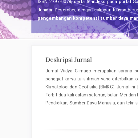
ISSN 2797-0078, serta terindeks pada portal Gar
Junidan Desember, dengan cakupan tulisan berup
pengembangan kompetensi sumber daya man
Deskripsi Jurnal
Jurnal Widya Climago merupakan sarana pub
penggiat karya tulis ilmiah yang diterbitkan
Klimatologi dan Geofisika (BMKG). Jurnal ini
Terbit dua kali dalam setahun, bulan Mei dan 
Pendidikan, Sumber Daya Manusia, dan teknis 