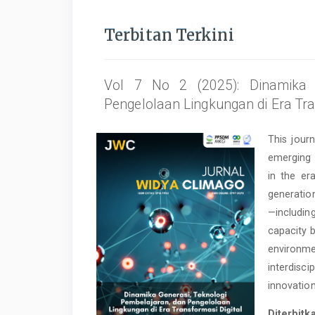
Terbitan Terkini
Vol 7 No 2 (2025): Dinamika G
Pengelolaan Lingkungan di Era Tra
This jour
emerging 
in the er
generation
—includi
capacity b
environme
interdisci
innovation
Diterbitk